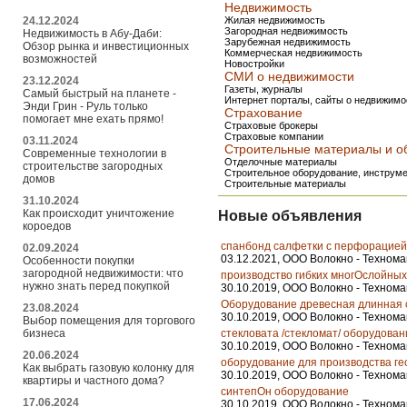
Недвижимость
24.12.2024
Жилая недвижимость
Загородная недвижимость
Недвижимость в Абу-Даби:
Зарубежная недвижимость
Обзор рынка и инвестиционных
Коммерческая недвижимость
возможностей
Новостройки
СМИ о недвижимости
23.12.2024
Газеты, журналы
Самый быстрый на планете -
Интернет порталы, сайты о недвижимо
Энди Грин - Руль только
Страхование
помогает мне ехать прямо!
Страховые брокеры
Страховые компании
03.11.2024
Строительные материалы и о
Современные технологии в
Отделочные материалы
строительстве загородных
Строительное оборудование, инструм
домов
Строительные материалы
31.10.2024
Как происходит уничтожение
Новые объявления
короедов
спанбонд салфетки с перфорацией
02.09.2024
03.12.2021, ООО Волокно - Техном
Особенности покупки
загородной недвижимости: что
производство гибких многОслойны
нужно знать перед покупкой
30.10.2019, ООО Волокно - Техном
Оборудование древесная длинная с
23.08.2024
30.10.2019, ООО Волокно - Техном
Выбор помещения для торгового
стекловата /стекломат/ оборудован
бизнеса
30.10.2019, ООО Волокно - Техном
20.06.2024
оборудование для производства ге
Как выбрать газовую колонку для
30.10.2019, ООО Волокно - Техном
квартиры и частного дома?
синтепОн оборудование
17.06.2024
30.10.2019, ООО Волокно - Техном