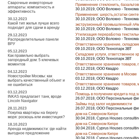
Сварочные инверторные
Применение стеклонить, базальтов
аппараты: компактность и
30.10.2019, ООО Волокно - Техном
эффективность
Применение: шерсть,остатки синт
30.10.2019, ООО Волокно - Техном
30.12.2023
Какой тип жилья лучше всего
экструзионный промышленный лАм
подходит для сдачи в аренду
30.10.2019, ООО Волокно - Техном
Утилизация перераБотка текстиль
29.12.2023
30.10.2019, ООО Волокно - Техном
Распределительные панели
ВРУ
Ответственное хранение, складские
09.10.2019, ООО Технопарк ЗВТ
05.12.2023
Складские услуги, ответственное х
Как правильно выбрать
09.10.2019, ООО Технопарк ЗВТ
загородный дом: 5 ключевых
Ответственное хранение товаров, г
моментов
03.12.2018, ООО Квадро
04.12.2023
Ответственное хранение в Москве
Новостройки Москвы: как
03.12.2018, ООО Квадро
выбрать качественный объект и
Ответственное хранение товаров, 
не ошибиться
03.12.2018, ООО Квадро
03.12.2023
Помощь в получении кредита под з
INKAS предлагает танк, вроде
26.07.2018, ООО Персональные фи
Lincoln Navigator
Займы под залог недвижимости
26.07.2018, ООО Персональные фи
28.11.2023
Покупка квартиры на берегу
дом на Северном Кипре
моря: роскошь или инвестиция?
30.04.2018, Cyprus Houses consulti
дом на Северном Кипре
18.10.2023
30.04.2018, Cyprus Houses consulti
Аренда недвижимости: где найти
выгодное предложение
дом на Северном Кипре
30.04.2018, Cyprus Houses consulti