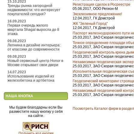
15.10.2023
Регистрация сделок в Росреестре
Тренды рынка загородной
05.06.2017, ООО Регион-М
недвижимости: что интересует
Эксклюзивное предложение!
покупателей сегодня?
12.04.2017, ГК Домстрой
16.09.2023
ЖК "Зеленый Город"
Первая очередь жилого
12.04.2017, ГК Домстрой
квартала Shagal выросла до 8
Паспорт железнодорожного пути н
этажа
25.03.2017, ЗАО Скорая геодезиче
09.08.2023
Точное определение площади объ
Лепнина в дизайне интерьера:
25.03.2017, ЗАО Скорая геодезиче
от классики до современности
Геодезический контроль крена дым
25.03.2017, ЗАО Скорая геодезиче
09.08.2023
Новый сервисный центр Honor в
Независимая геодезическая экспер
Москве открывает свои двери
25.03.2017, ЗАО Скорая геодезиче
Исполнительная геодезическая съ
14.07.2023
25.03.2017, ЗАО Скорая геодезиче
Использование изделий из
железобетона и артбетона
Геодезический мониторинг строящ
25.03.2017, ЗАО Скорая геодезиче
Независимый геодезический контр
25.03.2017, ЗАО Скорая геодезиче
НАША КНОПКА
Мы будем благодарны если Вы
Посмотреть Каталог фирм в разде
разместите нашу кнопку у себя
на сайте.
Получить код кнопки