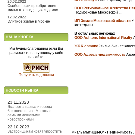
20.02.2022
Особенности приобретения
ООО Региональное Агентство Н
жилья в возводящихся домах
Подмосковье Московской ...
12.02.2022
ИП Земли Московской области
Ко
Элитное жилье в Москве
коттеджны...
В остальных регионах
НАША КНОПКА
ООО Ashtons International Realty
А
ЖК Richmond
Жилье бизнес класса.
Мы будем благодарны если Вы
разместите нашу кнопку у себя
ООО Адресъ-недвижимость
Адрес
на сайте.
Получить код кнопки
НОВОСТИ РЫНКА
23.11.2023
Эксперты назвали города
ближнего пояса Москвы с
самыми дешевыми
новостройками
22.10.2023
Застройщикам хотят упростить
Миэль Мытищи-Юг - Недвижимость , а