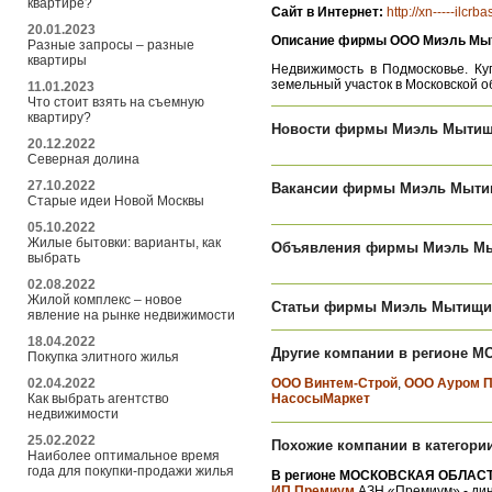
квартире?
Сайт в Интернет:
http://xn-----ilc
20.01.2023
Описание фирмы ООО Миэль Мы
Разные запросы – разные
квартиры
Недвижимость в Подмосковье. Куп
земельный участок в Московской о
11.01.2023
Что стоит взять на съемную
квартиру?
Новости фирмы Миэль Мытищ
20.12.2022
Северная долина
27.10.2022
Вакансии фирмы Миэль Мыти
Старые идеи Новой Москвы
05.10.2022
Жилые бытовки: варианты, как
Объявления фирмы Миэль М
выбрать
02.08.2022
Жилой комплекс – новое
Статьи фирмы Миэль Мытищи
явление на рынке недвижимости
18.04.2022
Другие компании в регионе 
Покупка элитного жилья
02.04.2022
ООО Винтем-Строй
,
ООО Ауром П
Как выбрать агентство
НасосыМаркет
недвижимости
25.02.2022
Похожие компании в категори
Наиболее оптимальное время
года для покупки-продажи жилья
В регионе МОСКОВСКАЯ ОБЛАСТ
ИП Премиум
АЗН «Премиум» - дин