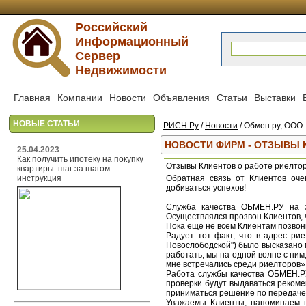
Российский
Информационный
Сервер
Недвижимости
Главная
Компании
Новости
Объявления
Статьи
Выставки
НОВЫЕ СТАТЬИ
РИСН.Ру
/
Новости
/ Обмен.ру, ООО
НОВОСТИ ФИРМ - ОТЗЫВЫ 
25.04.2023
Как получить ипотеку на покупку
Отзывы Клиентов о работе риелт
квартиры: шаг за шагом
инструкция
Обратная связь от Клиентов оч
добиваться успехов!
Служба качества ОБМЕН.РУ на э
Осуществлялся прозвон Клиентов, ч
Пока еще не всем Клиентам позвон
Радует тот факт, что в адрес ри
Новослободской") было высказано 
работать, мы на одной волне с ним
мне встречались среди риелторов».
Работа службы качества ОБМЕН.Р
проверки будут выдаваться рекоме
приниматься решение по передаче 
Уважаемы Клиенты, напоминаем ва