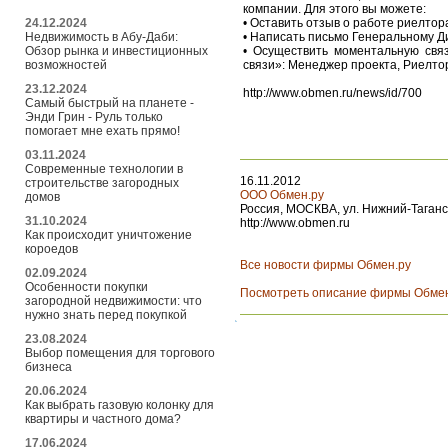
компании. Для этого вы можете:
24.12.2024
• Оставить отзыв о работе риелтор
Недвижимость в Абу-Даби:
• Написать письмо Генеральному 
Обзор рынка и инвестиционных
• Осуществить моментальную свя
возможностей
связи»: Менеджер проекта, Риелто
23.12.2024
http://www.obmen.ru/news/id/700
Самый быстрый на планете -
Энди Грин - Руль только
помогает мне ехать прямо!
03.11.2024
Современные технологии в
16.11.2012
строительстве загородных
ООО Обмен.ру
домов
Россия, МОСКВА, ул. Нижний-Тагански
31.10.2024
http://www.obmen.ru
Как происходит уничтожение
короедов
Все новости фирмы Обмен.ру
02.09.2024
Особенности покупки
Посмотреть описание фирмы Обмен
загородной недвижимости: что
нужно знать перед покупкой
23.08.2024
Выбор помещения для торгового
бизнеса
20.06.2024
Как выбрать газовую колонку для
квартиры и частного дома?
17.06.2024