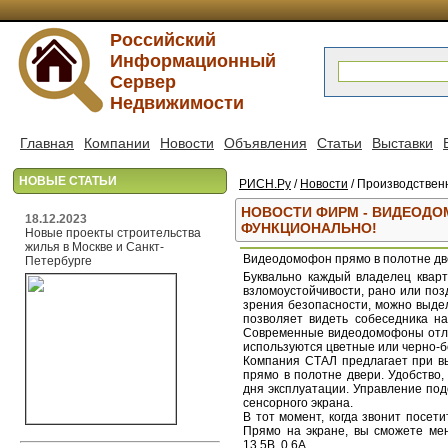
Российский
Информационный
Сервер
Недвижимости
Главная
Компании
Новости
Объявления
Статьи
Выставки
НОВЫЕ СТАТЬИ
РИСН.Ру
/
Новости
/ Производствен
НОВОСТИ ФИРМ - ВИДЕОДОМ
18.12.2023
ФУНКЦИОНАЛЬНО!
Новые проекты строительства
жилья в Москве и Санкт-
Видеодомофон прямо в полотне две
Петербурге
Буквально каждый владелец квар
взломоустойчивости, рано или поз
зрения безопасности, можно выде
позволяет видеть собеседника н
Современные видеодомофоны отлич
используются цветные или черно-б
Компания СТАЛ предлагает при в
прямо в полотне двери. Удобство
дня эксплуатации. Управление по
сенсорного экрана.
В тот момент, когда звонит посе
Прямо на экране, вы сможете мен
13.5В, 0.6А.