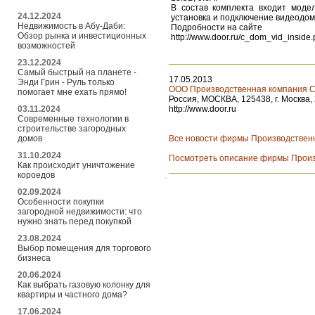
В состав комплекта входит мод
24.12.2024
установка и подключение видеодом
Недвижимость в Абу-Даби:
Подробности на сайте
Обзор рынка и инвестиционных
http://www.door.ru/c_dom_vid_inside
возможностей
23.12.2024
Самый быстрый на планете -
17.05.2013
Энди Грин - Руль только
ООО Производственная компания 
помогает мне ехать прямо!
Россия, МОСКВА, 125438, г. Москва, 
03.11.2024
http://www.door.ru
Современные технологии в
строительстве загородных
домов
Все новости фирмы Производствен
31.10.2024
Посмотреть описание фирмы Произ
Как происходит уничтожение
короедов
02.09.2024
Особенности покупки
загородной недвижимости: что
нужно знать перед покупкой
23.08.2024
Выбор помещения для торгового
бизнеса
20.06.2024
Как выбрать газовую колонку для
квартиры и частного дома?
17.06.2024