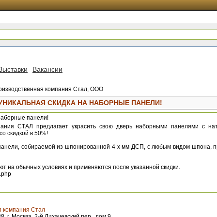
Выставки
Вакансии
оизводственная компания Стал, ООО
 УНИКАЛЬНАЯ СКИДКА НА НАБОРНЫЕ ПАНЕЛИ!
наборные панели!
пания СТАЛ предлагает украсить свою дверь наборными панелями с н
со скидкой в 50%!
панели, собираемой из шпонированной 4-х мм ДСП, с любым видом шпона, п
ют на обычных условиях и применяются после указанной скидки.
e.php
 компания Стал
 г. Москва, 2-й Лихачевский пер., дом 9