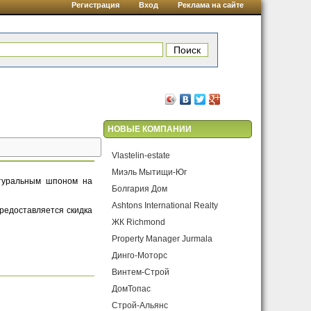
Регистрация
Вход
Реклама на сайте
НОВЫЕ КОМПАНИИ
Vlastelin-estate
Миэль Мытищи-Юг
атуральным шпоном на
Болгария Дом
Ashtons International Realty
редоставляется скидка
ЖК Richmond
Property Manager Jurmala
Динго-Моторс
Винтем-Строй
ДомТопас
Строй-Альянс