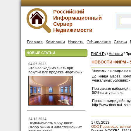
Российский
Информационный
Сервер
Недвижимости
Главная
Компании
Новости
Объявления
Статьи
НОВЫЕ СТАТЬИ
РИСН.Ру
/
Новости
/ Пр
НОВОСТИ ФИРМ -
04.05.2023
Что необходимо знать при
Уникальная скидка на 
покупке или продаже квартиры?
До конца марта, ком
уникальных условиях - 
При заказе наборной 
50% на эту панель.
Прочие скидки действу
http://www.door.ru/l_sal
24.12.2024
17.05.2013
Недвижимость в Абу-Даби:
ООО Производственная
Обзор рынка и инвестиционных
Россия, МОСКВА, 125438,