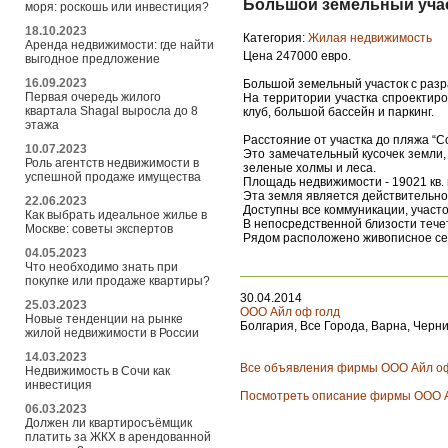
Большой земельный учас
моря: роскошь или инвестиция?
18.10.2023
Категория:
Жилая недвижимость
Аренда недвижимости: где найти
Цена 247000 евро.
выгодное предложение
16.09.2023
Большой земельный участок с разр
Первая очередь жилого
На территории участка спроектиров
квартала Shagal выросла до 8
клуб, большой бассейн и паркинг.
этажа
Расстояние от участка до пляжа “Сол
10.07.2023
Это замечательный кусочек земли
Роль агентств недвижимости в
зеленые холмы и леса.
успешной продаже имущества
Площадь недвижимости - 19021 кв. м.
Эта земля является действительно
22.06.2023
Доступны все коммуникации, участо
Как выбрать идеальное жилье в
В непосредственной близости течет
Москве: советы экспертов
Рядом расположено живописное се
04.05.2023
Что необходимо знать при
покупке или продаже квартиры?
30.04.2014
25.03.2023
ООО Айл оф голд
Новые тенденции на рынке
Болгария, Все Города, Варна, Черни
жилой недвижимости в России
14.03.2023
Все объявления фирмы ООО Айл оф
Недвижимость в Сочи как
инвестиция
Посмотреть описание фирмы ООО А
06.03.2023
Должен ли квартиросъёмщик
платить за ЖКХ в арендованной