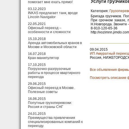
Услуги грузчик
помогает мне ехать прямо!
03.12.2023
Категория:
Грузоперев
INKAS предлагает танк, вроде
Бригада грузчиков. По
Lincoln Navigator
При срочном заказе, 
22.05.2021
Н.Новгорода. Звоните 
Офисный переезд –
8-910-120-65-36
особенности и сложности
http://vozimnn.jimdo.co
15.10.2018
Аренда автомобильных кранов в
Москве и Московской области
09.04.2015
ИП Аккуратный переез
16.07.2018
Россия, НИЖЕГОРОДСКА
Кран-манипулятор
17.10.2015
Погрузочно-разгрузочные
Все объявления фирмы
работы в процессе квартирного
переезда
Посмотреть описание 
29.06.2015
Офисный переезд в Москве.
Полезные советы
16.06.2015
Попутные грузоперевозки:
Россия и страны СНГ
24.01.2015
Преимущества привлечения
специализированных компаний к
переезду.