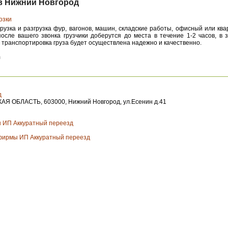
ов Нижний Новгород
озки
грузка и разгрузка фур, вагонов, машин, складские работы, офисный или ква
после вашего звонка грузчики доберутся до места в течение 1-2 часов, в 
- транспортировка груза будет осуществлена надежно и качественно.
m
д
Я ОБЛАСТЬ, 603000, Нижний Новгород, ул.Есенин д.41
 ИП Аккуратный переезд
фирмы ИП Аккуратный переезд