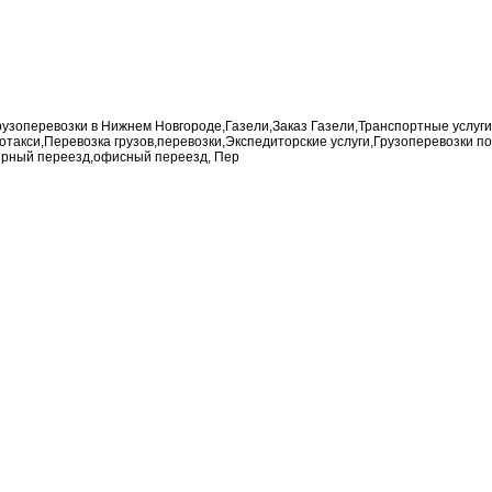
рузоперевозки в Нижнем Новгороде,Газели,Заказ Газели,Транспортные услуги,
такси,Перевозка грузов,перевозки,Экспедиторские услуги,Грузоперевозки по
ирный переезд,офисный переезд, Пер