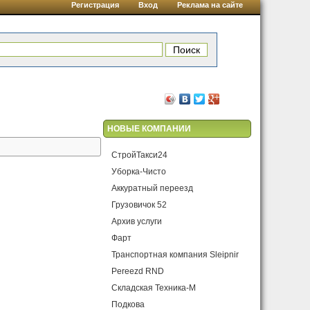
Регистрация
Вход
Реклама на сайте
НОВЫЕ КОМПАНИИ
СтройТакси24
Уборка-Чисто
Аккуратный переезд
Грузовичок 52
Архив услуги
Фарт
Транспортная компания Sleipnir
Pereezd RND
Складская Техника-М
Подкова