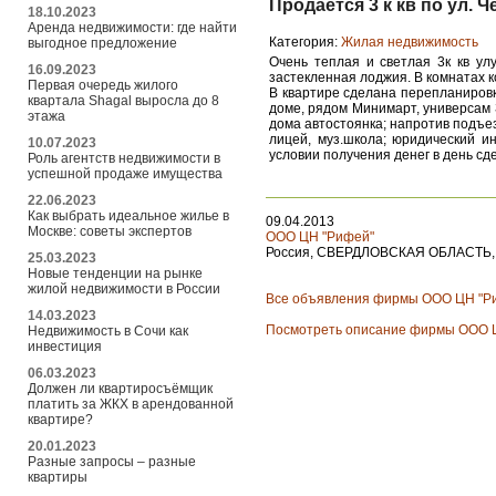
Продается 3 к кв по ул. Ч
18.10.2023
Аренда недвижимости: где найти
Категория:
Жилая недвижимость
выгодное предложение
Очень теплая и светлая 3к кв ул
16.09.2023
застекленная лоджия. В комнатах к
Первая очередь жилого
В квартире сделана перепланировк
квартала Shagal выросла до 8
доме, рядом Минимарт, универсам 
этажа
дома автостоянка; напротив подъезд
лицей, муз.школа; юридический и
10.07.2023
условии получения денег в день сде
Роль агентств недвижимости в
успешной продаже имущества
22.06.2023
Как выбрать идеальное жилье в
09.04.2013
Москве: советы экспертов
ООО ЦН "Рифей"
Россия, СВЕРДЛОВСКАЯ ОБЛАСТЬ, г. 
25.03.2023
Новые тенденции на рынке
жилой недвижимости в России
Все объявления фирмы ООО ЦН "Р
14.03.2023
Посмотреть описание фирмы ООО 
Недвижимость в Сочи как
инвестиция
06.03.2023
Должен ли квартиросъёмщик
платить за ЖКХ в арендованной
квартире?
20.01.2023
Разные запросы – разные
квартиры