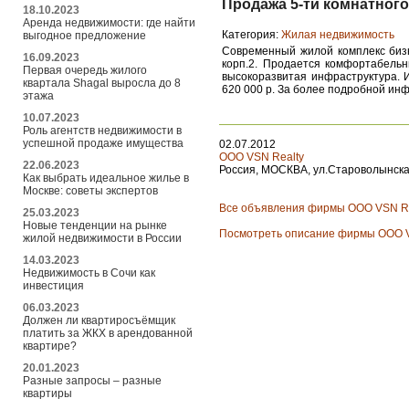
Продажа 5-ти комнатного
18.10.2023
Аренда недвижимости: где найти
Категория:
Жилая недвижимость
выгодное предложение
Современный жилой комплекс бизн
16.09.2023
корп.2. Продается комфортабельн
Первая очередь жилого
высокоразвитая инфраструктура. 
квартала Shagal выросла до 8
620 000 р. За более подробной ин
этажа
10.07.2023
Роль агентств недвижимости в
успешной продаже имущества
02.07.2012
ООО VSN Realty
22.06.2023
Россия, МОСКВА, ул.Староволынска
Как выбрать идеальное жилье в
Москве: советы экспертов
Все объявления фирмы ООО VSN Re
25.03.2023
Новые тенденции на рынке
Посмотреть описание фирмы ООО V
жилой недвижимости в России
14.03.2023
Недвижимость в Сочи как
инвестиция
06.03.2023
Должен ли квартиросъёмщик
платить за ЖКХ в арендованной
квартире?
20.01.2023
Разные запросы – разные
квартиры