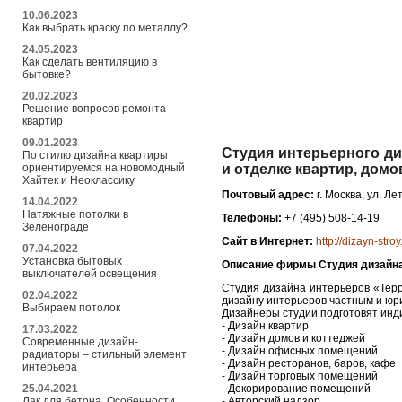
10.06.2023
Как выбрать краску по металлу?
24.05.2023
Как сделать вентиляцию в
бытовке?
20.02.2023
Решение вопросов ремонта
квартир
09.01.2023
Студия интерьерного ди
По стилю дизайна квартиры
ориентируемся на новомодный
и отделке квартир, домо
Хайтек и Неоклассику
Почтовый адрес:
г. Москва, ул. Л
14.04.2022
Натяжные потолки в
Телефоны:
+7 (495) 508-14-19
Зеленограде
Сайт в Интернет:
http://dizayn-stroy
07.04.2022
Установка бытовых
Описание фирмы Студия дизайна
выключателей освещения
Студия дизайна интерьеров «Терр
02.04.2022
дизайну интерьеров частным и юр
Выбираем потолок
Дизайнеры студии подготовят инди
- Дизайн квартир
17.03.2022
- Дизайн домов и коттеджей
Современные дизайн-
- Дизайн офисных помещений
радиаторы – стильный элемент
- Дизайн ресторанов, баров, кафе
интерьера
- Дизайн торговых помещений
25.04.2021
- Декорирование помещений
Лак для бетона. Особенности
- Авторский надзор