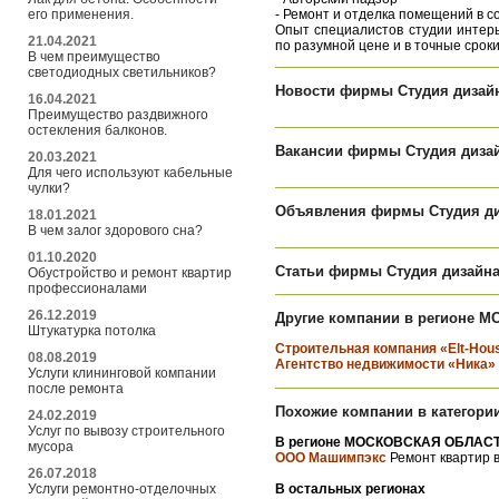
его применения.
- Ремонт и отделка помещений в с
Опыт специалистов студии интер
21.04.2021
по разумной цене и в точные сроки
В чем преимущество
светодиодных светильников?
Новости фирмы Студия дизайн
16.04.2021
Преимущество раздвижного
остекления балконов.
Вакансии фирмы Студия дизай
20.03.2021
Для чего используют кабельные
чулки?
Объявления фирмы Студия ди
18.01.2021
В чем залог здорового сна?
01.10.2020
Статьи фирмы Студия дизайна
Обустройство и ремонт квартир
профессионалами
26.12.2019
Другие компании в регионе 
Штукатурка потолка
Строительная компания «Elt-Hou
08.08.2019
Агентство недвижимости «Ника»
Услуги клининговой компании
после ремонта
Похожие компании в категории
24.02.2019
Услуг по вывозу строительного
В регионе МОСКОВСКАЯ ОБЛАСТ
мусора
ООО Машимпэкс
Ремонт квартир в
26.07.2018
Услуги ремонтно-отделочных
В остальных регионах