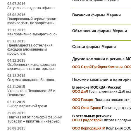
08.07.2016
Актуальная отделка офисов
05.02.2016
Вакансии фирмы Мерани
Полированный керамогранит:
красиво жить не запретишь!
15.12.2015
Объявления фирмы Мерани
Как правильно выбирать обои
05.12.2015
Преимущества остекления
Статьи фирмы Мерани
фасадов алюминиевым
профилем.
Другие компании в регионе М
04.12.2015
Особенности использования
ООО СтройТрейдингКомпани
,
ООО
керамогранита в интерьере.
03.12.2015
Похожие компании в категори
Отделка холодного балкона.
04.11.2015
В регионе МОСКВА (Россия)
Утеплители Техноплекс 35 и
ООО ДиЛ
Группа компаний ДиЛ осу
Пеноплэкс
ООО Геоарм
Поставка геосинтетич
03.11.2015
Выбор паркетной доски
ООО Окна Браво
Производство и у
29.09.2015
В остальных регионах
Плитка Flot от польской фабрики
ООО Градострой
Оптовая продажа 
Tubadzin – приятный интерьер!
20.08.2015
ООО Корпорация М
Компания ООО 