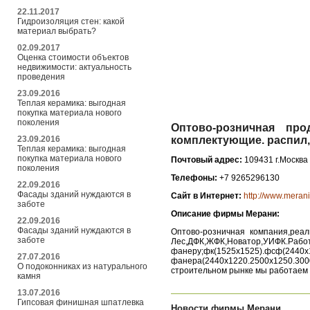
22.11.2017
Гидроизоляция стен: какой
материал выбрать?
02.09.2017
Оценка стоимости объектов
недвижимости: актуальность
проведения
23.09.2016
Теплая керамика: выгодная
покупка материала нового
поколения
Оптово-розничная про
23.09.2016
комплектующие. распил,
Теплая керамика: выгодная
покупка материала нового
Почтовый адрес:
109431 г.Москва
поколения
Телефоны:
+7 9265296130
22.09.2016
Фасады зданий нуждаются в
Сайт в Интернет:
http://www.merani
заботе
Описание фирмы Мерани:
22.09.2016
Фасады зданий нуждаются в
Оптово-розничная компания,реал
заботе
Лес,ДФК,ЖФК,Новатор,УИФК.Работ
фанеру;фк(1525х1525).фсф(2440х
27.07.2016
фанера(2440х1220.2500х1250.300
О подоконниках из натурального
строительном рынке мы работаем 
камня
13.07.2016
Гипсовая финишная шпатлевка
Новости фирмы Мерани