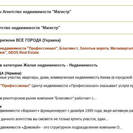
Агентство недвижимости "Магистр"
тство недвижимости "Магистр"
 регионе ВСЕ ГОРОДА (Украина)
 недвижимости "Профессионал"
,
Благовест
,
Золотые ворота
,
Мегакварта
ина"
,
GEOS Real Estate
в категории Жилая недвижимость - Недвижимость
А (Украина)
ые участки, квартиры, дома, коммерческая недвижимость Киева (в городской .
 "Профессионал"
Центр недвижимости «Профессионал» оказывает услуги пр
м риелторском рынке компания "Благовест" работает с...
х
движимости «Вариант» функционирует с декабря 1995 года, ведя активную раб
анного агентства вы сможете не только купить участок, здан...
движимости «Домовой» - это структурное подразделение компании О...