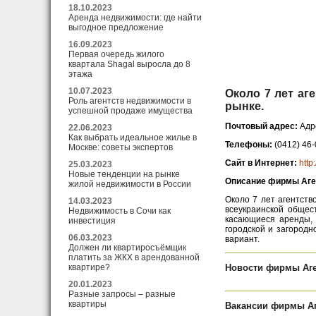
18.10.2023
Аренда недвижимости: где найти
выгодное предложение
16.09.2023
Первая очередь жилого
квартала Shagal выросла до 8
этажа
10.07.2023
Около 7 лет аг
Роль агентств недвижимости в
рынке.
успешной продаже имущества
Почтовый адрес:
Адр
22.06.2023
Как выбрать идеальное жилье в
Телефоны:
(0412) 46
Москве: советы экспертов
Сайт в Интернет:
http:
25.03.2023
Новые тенденции на рынке
Описание фирмы Аге
жилой недвижимости в России
Около 7 лет агентств
14.03.2023
всеукраинской общес
Недвижимость в Сочи как
касающиеся аренды, 
инвестиция
городской и загород
06.03.2023
вариант.
Должен ли квартиросъёмщик
платить за ЖКХ в арендованной
квартире?
Новости фирмы Аге
20.01.2023
Разные запросы – разные
квартиры
Вакансии фирмы Аг