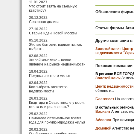
11.01.2023
Что стоит взять на съемную
квартиру?
Объявления фирмы 
20.12.2022
Северная долина
Статьи фирмы Аген
27.10.2022
Старые идеи Новой Москвы
05.10.2022
Другие компании в
Жилые бытовки: варианты, как
выбрать
Золотой ключ
,
Центр
недвижимости "Укра
02.08.2022
Жилой комплекс – новое
явление на рынке недвижимости
Похожие компании 
18.04.2022
В регионе ВСЕ ГОРОД
Покупка элитного жилья
Золотой ключ
Земельн
02.04.2022
Центр недвижимости
Как выбрать агентство
обмене и...
недвижимости
26.03.2022
Благовест
На киевско
Квартира в Севастополе у моря:
мечта или реальность?
В остальных региона
Вариант
Агентство не
25.02.2022
Наиболее оптимальное время
Абсолют
При помощи д
года для покупки-продажи жилья
Домовой
Агентство не
20.02.2022
Особенности приобретения