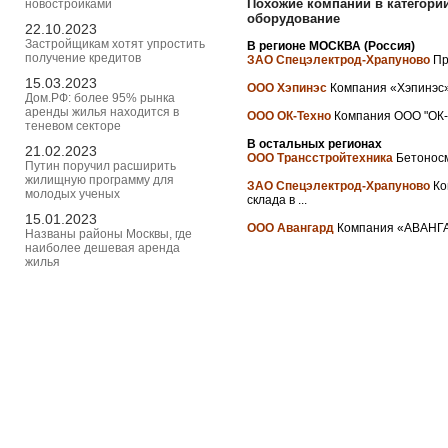
Похожие компании в категори
новостройками
оборудование
22.10.2023
Застройщикам хотят упростить
В регионе МОСКВА (Россия)
получение кредитов
ЗАО Спецэлектрод-Храпуново
Пр
15.03.2023
ООО Хэпинэс
Компания «Хэпинэс»,
Дом.РФ: более 95% рынка
аренды жилья находится в
ООО ОК-Техно
Компания ООО "ОК-Т
теневом секторе
В остальных регионах
21.02.2023
ООО Трансстройтехника
Бетоносм
Путин поручил расширить
жилищную программу для
ЗАО Спецэлектрод-Храпуново
Ко
молодых ученых
склада в ...
15.01.2023
ООО Авангард
Компания «АВАНГАРД
Названы районы Москвы, где
наиболее дешевая аренда
жилья