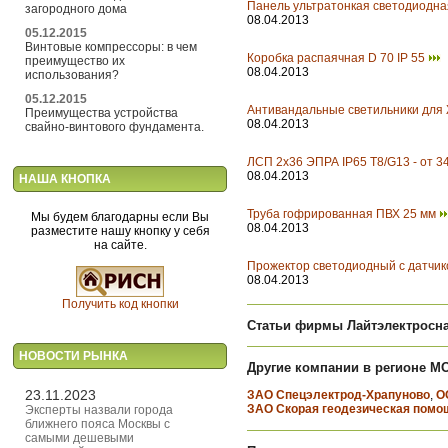
Панель ультратонкая светодиодна
загородного дома
08.04.2013
05.12.2015
Винтовые компрессоры: в чем
Коробка распаячная D 70 IP 55
преимущество их
08.04.2013
использования?
05.12.2015
Антивандальные светильники для 
Преимущества устройства
08.04.2013
свайно-винтового фундамента.
ЛСП 2х36 ЭПРА IP65 T8/G13 - от 3
08.04.2013
НАША КНОПКА
Труба гофрированная ПВХ 25 мм
Мы будем благодарны если Вы
08.04.2013
разместите нашу кнопку у себя
на сайте.
Прожектор светодиодный с датчик
08.04.2013
Получить код кнопки
Статьи фирмы Лайтэлектросн
НОВОСТИ РЫНКА
Другие компании в регионе М
23.11.2023
ЗАО Спецэлектрод-Храпуново
,
О
ЗАО Скорая геодезическая помо
Эксперты назвали города
ближнего пояса Москвы с
самыми дешевыми