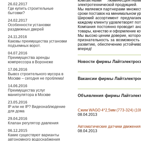
компактными люминесцентным
26.02.2017
электротехнической продукцией.
Где купить строительные
Мы являемся партнерами множеств
бытовки?
сроки поставок на минимальном ур
Широкий ассортимент предлагаем
24.02.2017
каждому клиенту удовлетворят по
Особенности установки
Компания постоянно проводит ана
раздвижных дверей
товары, качество и оформление к
Мы высоко ценим доверие, которо
24.11.2016
признательность за возможность
Каковы преимущества установки
развитию, обеспечению устойчиво
подъемных ворот.
вперед!
04.07.2016
Преимущества аренды
Новости фирмы Лайтэлектрос
компрессора в Воронеже
17.06.2016
Вывоз строительного мусора в
Москве – сегодня не проблема!
Вакансии фирмы Лайтэлектро
14.06.2016
Преимущества услуг
манипулятора в Москве
Объявления фирмы Лайтэлек
23.05.2016
IP или не IP? Видеонаблюдение
Сжим WAGO 4*2,5мм (773-324) (100
для дома
08.04.2013
29.04.2016
Клапан регулятор давления
Автоматические датчики движения 
06.12.2015
08.04.2013
Какие существуют варианты
автономного водоснабжения