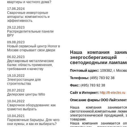
квартиры и частного дома?
17.06.2024
Сварочные инверторные
аппараты: компактность и
эффективность
29.12.2023
Распределительные панели
ВРУ
09.08.2023
Новый сервисный центр Honor в
Москве открывает свои двери
Наша компания заним
06.02.2023
энергосберегающей
Двутавровые металлические
светодиодными лампами
балки: область применения,
требования к качеству
Почтовый адрес:
109382, г. Москва
19.10.2022
Телефоны:
(495) 783 92 38
Электростанции для
строительства
Факс:
(495) 783 92 38
20.07.2022
Сайт в Интернет:
http://lt-electro.ru
Дилерские центры Wilo
Описание фирмы ООО Лайтэлект
10.04.2022
Сварочное оборудование: как
Наша компания занимается
грамотно выбрать
светотехникой,компактными люми
электротехнической продукцией, 
10.04.2021
товарами.
Парковочные барьеры. Для чего
Наша компания занимается опт
они нужны, и как их выбирать?