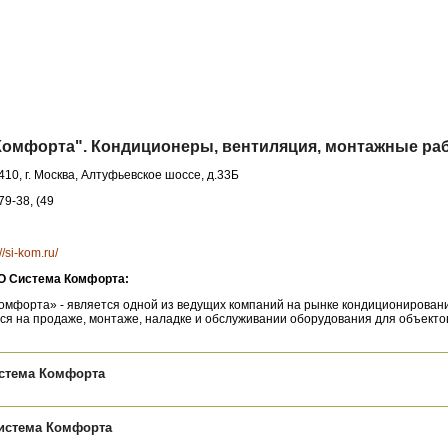
омфорта". Кондиционеры, вентиляция, монтажные ра
410, г. Москва, Алтуфьевское шоссе, д.33Б
79-38, (49
://si-kom.ru/
 Система Комфорта:
мфорта» - является одной из ведущих компаний на рынке кондиционирован
тся на продаже, монтаже, наладке и обслуживании оборудования для объекто
стема Комфорта
истема Комфорта