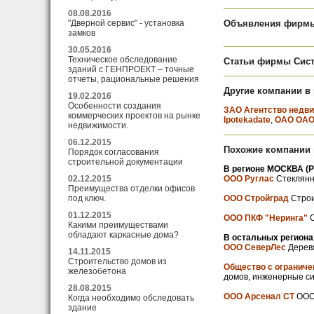
08.08.2016
Объявления фирмы
"Дверной сервис" - установка
замков
30.05.2016
Техническое обследование
Статьи фирмы Сис
зданий с ГЕНПРОЕКТ – точные
отчеты, рациональные решения
Другие компании в
19.02.2016
Особенности создания
ЗАО Агентство недви
коммерческих проектов на рынке
Ipotekadate
,
ОАО ОАО
недвижимости.
06.12.2015
Похожие компании в
Порядок согласования
строительной документации
В регионе МОСКВА (Р
ООО Руглас
Стеклянны
02.12.2015
Преимущества отделки офисов
ООО Стройград
Строи
под ключ.
01.12.2015
ООО ПКФ "Неринга"
С
Какими преимуществами
обладают каркасные дома?
В остальных региона
ООО СеверЛес
Деревя
14.11.2015
Строительство домов из
Общество с огранич
железобетона
домов, инженерные сис
28.08.2015
ООО Арсенал СТ
ООО 
Когда необходимо обследовать
здание