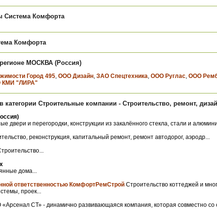
 Система Комфорта
тема Комфорта
 регионе МОСКВА (Россия)
жимости Город 495
,
ООО Дизайн
,
ЗАО Спецтехника
,
ООО Руглас
,
ООО Ремб
 КМИ "ЛИРА"
 категории Строительные компании - Строительство, ремонт, диза
оссия)
е двери и перегородки, конструкции из закалённого стекла, стали и алюминия;
тельство, реконструкция, капитальный ремонт, ремонт автодорог, аэродр...
троительство...
х
нные дома...
енной ответственностью КомфортРемСтрой
Строительство коттеджей и мно
темы, проек...
«Арсенал СТ» - динамично развивающаяся компания, которая совместно со с