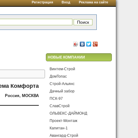
Регистрация
Вход
Реклама на сайте
НОВЫЕ КОМПАНИИ
Винтем-Строй
ДомТопас
Строй-Альянс
ема Комфорта
Дачный забор
Россия, МОСКВА
ПСК-97
СлавСтрой
ОЛЬВЕКС-ДАЙМОНД
Проект-Монтаж
Капитан-1
Авангард-Строй