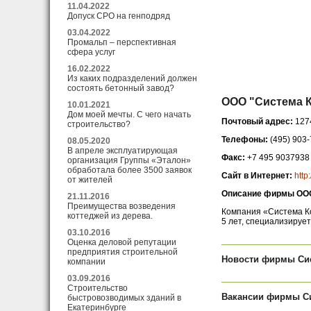
11.04.2022
Допуск СРО на генподряд
03.04.2022
Промальп – перспективная
сфера услуг
16.02.2022
Из каких подразделений должен
состоять бетонный завод?
ООО "Система К
10.01.2021
Дом моей мечты. С чего начать
Почтовый адрес:
127
строительство?
Телефоны:
(495) 903-
08.05.2020
В апреле эксплуатирующая
Факс:
+7 495 9037938
организация Группы «Эталон»
обработала более 3500 заявок
Сайт в Интернет:
http
от жителей
Описание фирмы ООО
21.11.2016
Преимущества возведения
Компания «Система Ко
коттеджей из дерева.
5 лет, специализируе
03.10.2016
Оценка деловой репутации
предприятия строительной
Новости фирмы Си
компании
03.09.2016
Строительство
Вакансии фирмы С
быстровозводимых зданий в
Екатеринбурге