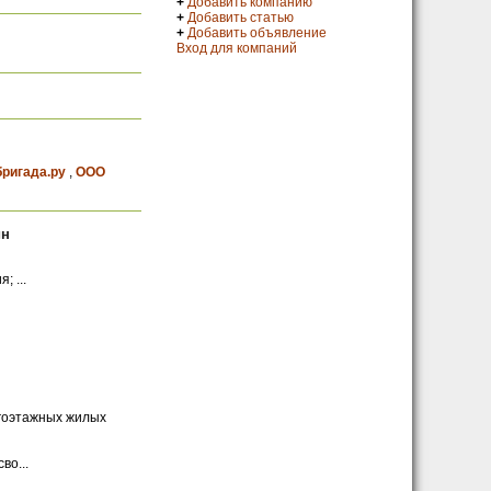
+
Добавить компанию
+
Добавить статью
+
Добавить объявление
Вход для компаний
ригада.ру
,
OOO
йн
 ...
гоэтажных жилых
во...