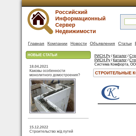
Российский
Информационный
Сервер
Недвижимости
Главная
Компании
Новости
Объявления
Статьи
НОВЫЕ СТАТЬИ
РИСН.Ру
/
Каталог
/
Стр
РИСН.Ру
/
Каталог
/
Стр
Система Комфорта, О
18.04.2021
Каковы особенности
СТРОИТЕЛЬНЫЕ К
монолитного домостроения?
15.12.2022
Строительство ж/д путей