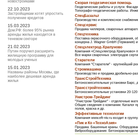
новостройками
Скорая геодезическая помощь
Геодезические работы и услуги. Фасад
22.10.2023
Топографо-геодезические работы. Инже
Застройщикам хотят упростить
СпецБазальт
получение кредитов
Производство и комплексное снабжени
Спецсервис
15.03.2023
Продажа чиллеров, сварочных аппарато
Дом.РФ: более 95% рынка
Спецтехника
аренды жилья находится в
Поставка окрасочного оборудования, 
теневом секторе
концерна J. Wagner GmbH (Германия) и 
21.02.2023
Спецэлектрод-Храпуново
Путин поручил расширить
Компания «Спецэлектрод-Храпуново» пр
Все марки сварочных электродов серт
жилищную программу для
молодых ученых
Старатели
Компания "Старатели" - крупнейший ро
15.01.2023
Строммашина
Названы районы Москвы, где
Производство и продажа дробильно-раз
наиболее дешевая аренда
ТрансСтройТехника
жилья
Бетоносмесительные установки Барс, 
Трансстройтехника
Бетоносмесительные установки 20-120
Унистром-Трейдинг
"Унистром-Трейдинг" - отделочные мат
Общие сведения о компании. Каталог п
полов, краска и др.
Эффективные технологии
Компания www.eft-niv.ru входит в гру
«Пик и Ко «ТехноАзия»
Продажа: Башенные краны. Оборудован
Виброоборудование. Бетонораспредели