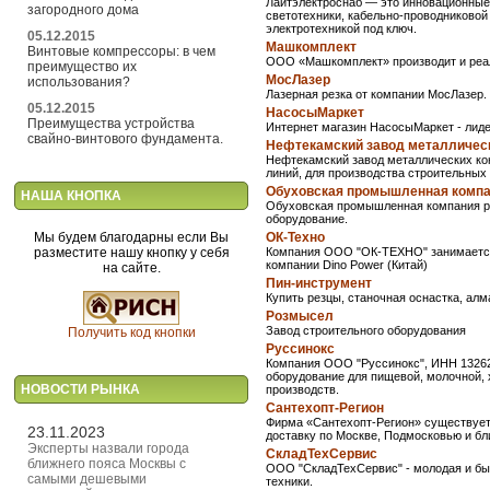
Лайтэлектроснаб — это инновационные 
загородного дома
светотехники, кабельно-проводниковой
электротехникой под ключ.
05.12.2015
Машкомплект
Винтовые компрессоры: в чем
ООО «Машкомплект» производит и реал
преимущество их
МосЛазер
использования?
Лазерная резка от компании МосЛазер.
05.12.2015
НасосыМаркет
Преимущества устройства
Интернет магазин НасосыМаркет - лиде
свайно-винтового фундамента.
Нефтекамский завод металлическ
Нефтекамский завод металлических кон
линий, для производства строительных
Обуховская промышленная комп
НАША КНОПКА
Обуховская промышленная компания ра
оборудование.
Мы будем благодарны если Вы
ОК-Техно
разместите нашу кнопку у себя
Компания ООО "ОК-ТЕХНО" занимается
компании Dino Power (Китай)
на сайте.
Пин-инструмент
Купить резцы, станочная оснастка, ал
Розмысел
Завод строительного оборудования
Получить код кнопки
Руссинокс
Компания ООО "Руссинокс", ИНН 132622
оборудование для пищевой, молочной,
НОВОСТИ РЫНКА
производств.
Сантехопт-Регион
Фирма «Сантехопт-Регион» существует 
23.11.2023
доставку по Москве, Подмосковью и б
Эксперты назвали города
СкладТехСервис
ближнего пояса Москвы с
ООО "СкладТехСервис" - молодая и бы
самыми дешевыми
техники.