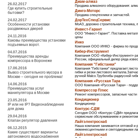
Диам-алмаз
26.02.2017
Продажа алмазного оборудования: алма
Где купить строительные
Динго-Моторс
бытовки?
Продажа спецтехники и запчастей.
24.02.2017
ДорТехСпецСервис
Особенности установки
МоАЗ, дорожно строительная техника, 
раздвижных дверей
Инвест-Гарант
ООО "Инвест-Гарант". Поставка метал
24.11.2016
цены
Каковы преимущества установки
Инко
подъемных ворот.
Компания ООО ИНКО - фирма по прода
Кибер-Инструмент
04.07.2016
Компания ООО «Кибер-Инструмент» раб
Преимущества аренды
России, официальный дилер ряда изве
компрессора в Воронеже
Компания "Гибстанки"
17.06.2016
Компания "Гибстанки" предлагает:листо
Вывоз строительного мусора в
гибки и резки листового металла.Запч
ручной Malco.Трубогибы радиусной гиб
Москве – сегодня не проблема!
Компания «Русская Тара
14.06.2016
ООО Компания «Русская Тара» - поддон
Преимущества услуг
Компрессор Плюс
манипулятора в Москве
Ремонт компрессоров, запасные части 
Кондиционер
23.05.2016
Кондиционер
IP или не IP? Видеонаблюдение
для дома
Контурс-СДМ
Сегодня ООО «Контурс-СДМ» предлагает
29.04.2016
сервисным обслуживанием и ремонтом 
Клапан регулятор давления
Лайтэлектроснаб
Наша компания занимается оптовой и 
06.12.2015
люминесцентными и светодиодными лам
Какие существуют варианты
Лайтэлектроснаб
автономного водоснабжения