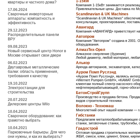
1-15kw
квартиры и частного дома?
Компания 1-15кВт занимается реализац
Привлекательные цены. Доставка по Мо
17.06.2024
Сварочные инверторные
Scandinavian & UK Machines
аппараты: компактность и
"Scandinavian & UK Machines" обеспеч
консультации, проектирование, поставк
эффективность
Авангард
29.12.2023
Компания «АВАНГАРД» приветствует на 
Распределительные панели
Автопром
ВРУ
Компания "Автопром" создана в 2001. 
оборудования.
09.08.2023
АлмазТех-Орел
Новый сервисный центр Honor в
Алмазное сверление (бурение)
Москве открывает свои двери
Любой диаметр, любой материал, любая
06.02.2023
Алькор
Двутавровые металлические
Аренда автокранов, экскаваторов, катко
балки: область применения,
Ауром Помп Руслэнд
требования к качеству
«Ауром Помп Руслэнд», являясь интег
«Wernert Pumpen GmbH», «KAMAT GmbH&
19.10.2022
клиентам полный спектр насосного обо
Электростанции для
нефтеперерабатывающей, горно-обогати
строительства
БетонСтройГрупп
Производство и продажа бетона. Продаж
20.07.2022
видов строительной техники.
Дилерские центры Wilo
Волокно - Техномаш
Многолетний опыт нашей компании — г
10.04.2022
Гибстанки
Сварочное оборудование: как
Предлагаем металлообрабатывающее об
грамотно выбрать
станки, зиговочные станки, трубогибы,
10.04.2021
Градострой
Парковочные барьеры. Для чего
Оптовая продажа строительных матер
они нужны, и как их выбирать?
ЖБИ, смеси, клеи, цемент, блоки, кирпи