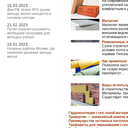
На современном
утеплителей на
15.03.2023
комфортным и у
Дом.РФ: более 95% рынка
аренды жилья находится в
теневом секторе
Магнелит
21.02.2023
Магнелит явля
заполнен разли
Путин поручил расширить
внешним видом.
жилищную программу для
отличающихся с
молодых ученых
Ревизионные л
15.01.2023
Сухое строител
Названы районы Москвы, где
условие почти 
наиболее дешевая аренда
нормам. Гипсок
жилья
Как правильно
Психологи насто
не только пере
приобретут...
Виды использу
В строительств
Материалы, при
Существует теп
Гидроизоляция стен: какой матер
Травертин — знаменитый камень и
Преимущества натяжных потолко
Трафареты для окрашивания стен