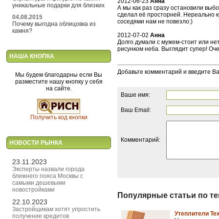
2012-06-23
Анна
уникальные подарки для близких
А мы как раз сразу остановили выбо
сделал её просторней. Нереально к
04.08.2015
соседями нам не повезло:)
Почему выгодна облицовка из
камня?
2012-07-02
Анна
Долго думали с мужем-стоит или нет
рисунком неба. Выглядит супер! Оч
НАША КНОПКА
Добавьте комментарий и введите В
Мы будем благодарны если Вы
разместите нашу кнопку у себя
на сайте.
Ваше имя:
Ваш Email:
Получить код кнопки
Комментарий:
НОВОСТИ РЫНКА
23.11.2023
Эксперты назвали города
ближнего пояса Москвы с
самыми дешевыми
новостройками
Популярные статьи по т
22.10.2023
Застройщикам хотят упростить
Утеплители Те
получение кредитов