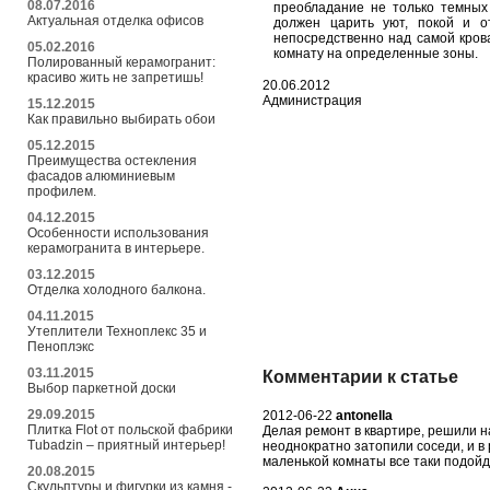
08.07.2016
преобладание не только темных 
Актуальная отделка офисов
должен царить уют, покой и о
непосредственно над самой крова
05.02.2016
комнату на определенные зоны.
Полированный керамогранит:
красиво жить не запретишь!
20.06.2012
Администрация
15.12.2015
Как правильно выбирать обои
05.12.2015
Преимущества остекления
фасадов алюминиевым
профилем.
04.12.2015
Особенности использования
керамогранита в интерьере.
03.12.2015
Отделка холодного балкона.
04.11.2015
Утеплители Техноплекс 35 и
Пеноплэкс
03.11.2015
Комментарии к статье
Выбор паркетной доски
29.09.2015
2012-06-22
antonella
Плитка Flot от польской фабрики
Делая ремонт в квартире, решили на
Tubadzin – приятный интерьер!
неоднократно затопили соседи, и в
маленькой комнаты все таки подойд
20.08.2015
Скульптуры и фигурки из камня -