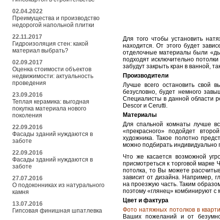
02.04.2022
Преимущества и производство
недорогой напольной плитки
22.11.2017
Для того чтобы установить натя
Гидроизоляция стен: какой
находится. От этого будет зави
материал выбрать?
отделочные материалы были «ды
подходят исключительно потолки 
02.09.2017
забудут закрыть кран в ванной, та
Оценка стоимости объектов
Производители
недвижимости: актуальность
проведения
Лучше всего остановить свой 
безусловно, будет немного завы
23.09.2016
Специалисты в данной области ре
Теплая керамика: выгодная
Descor и Cerutti.
покупка материала нового
Материалы
поколения
Для спальной комнаты лучше вс
22.09.2016
«прекрасного» подойдет второй
Фасады зданий нуждаются в
художника. Такое полотно предс
заботе
можно подбирать индивидуально п
22.09.2016
Что же касается возможной угр
Фасады зданий нуждаются в
присмотреться к торговой марке 
заботе
потолка, то Вы можете рассчитыв
зависит от дизайна. Например, г
27.07.2016
на проезжую часть. Таким образо
О подоконниках из натурального
поэтому «глянец» комбинируют с
камня
Цвет и фактура
13.07.2016
Фото натяжных потолков в кварт
Гипсовая финишная шпатлевка
Ваших пожеланий и от безумно