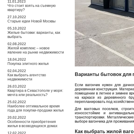
11.01.2023
Что стоит взять на съемную
квартиру?
27.10.2022
Старые идеи Новой Москвы
05.10.2022
Жилые бытовки: варианты, как
выбрать
02.08.2022
Жилой комплекс – новое
явление на рынке недвижимости
18.04.2022
Покупка элитного жилья
02.04.2022
Варианты бытовок для 
Как выбрать агентство
недвижимости
Если вагончик нужен для дачно
26.03.2022
деревянная конструкция. Материа
Квартира в Севастополе у моря:
помещении в летнее и зимнее вре
мечта или реальность?
на каркасе из деревянного бр
перепланировать под хозяйственн
25.02.2022
Наиболее оптимальное время
Для вахтовых поселков, строи
года для покупки-продажи жилья
износостойкие и антивандаль
транспортировки. Металлически
20.02.2022
выборе вагончика для проживания
Особенности приобретения
жилья в возводящихся домах
Как выбрать жилой ваго
12.02.2022