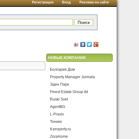
Регистрация
Вход
Реклама на сайте
НОВЫЕ КОМПАНИИ
Болгария Дом
Property Manager Jurmala
Эден Парк
Finest Estate Group ltd
Ruski Svet
AgentBG
L-Praxis
Тонико
It-property.ru
ZoraHome