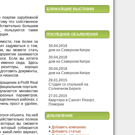
БЛИЖАЙШИЕ ВЫСТАВКИ
 покупке зарубежной
тому что собственное
ействительно большим
, пользуются такие
ПОСЛЕДНИЕ ОБЪЯВЛЕНИЯ
рция.
имости, тем более за
30.04.2018
ит задуматься о том,
дом на Северном Кипре
ак, вы можете стать
редприятие занимается
30.04.2018
осе. Если вы хотите
дом на Северном Кипре
 именно сюда. Здесь
 риэлторы, хорошо
30.04.2018
дготовить документы,
дом на Северном Кипре
их нюансов.
28.01.2015
ращении в Profit Real
Студия со спальней на
официальном портале.
Солнечном Береге
длагается множество
разных параметров.
27.01.2015
ределенных районах, с
Квартира в Сансет Ризорт,
чень прост и удобен,
Поморие
егося объекта. На ней
ДОБАВЛЕНИЕ
действительно полное
 которых вы сможете
+
Добавить компанию
 который собирается
+
Добавить статью
 какой-либо вариант,