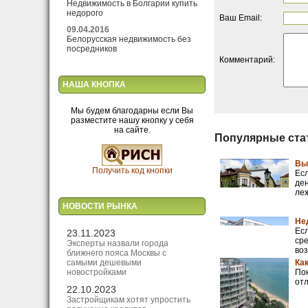
Недвижимость в Болгарии купить
недорого
Ваш Email:
09.04.2016
Белорусская недвижимость без
посредников
Комментарий:
НАША КНОПКА
Мы будем благодарны если Вы
разместите нашу кнопку у себя
на сайте.
Популярные ста
Вы
Получить код кнопки
Есл
ден
леж
НОВОСТИ РЫНКА
Не
Есл
23.11.2023
сре
Эксперты назвали города
воз
ближнего пояса Москвы с
самыми дешевыми
Ка
новостройками
Пок
отл
22.10.2023
Застройщикам хотят упростить