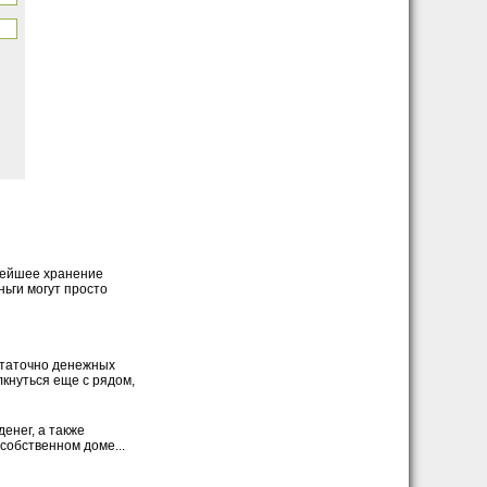
ьнейшее хранение
ьги могут просто
остаточно денежных
лкнуться еще с рядом,
енег, а также
собственном доме...