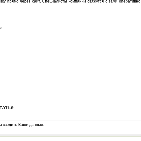
явку прямо через сайт. Специалисты компании свяжутся с вами оперативно.
.
ва
татье
и введите Ваши данные.