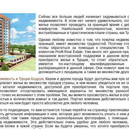
Сейчас все больше людей начинает задумываться о
недвижимости. В этом нет ничего удивительного, по
жилье позволяет проводить за границей время с д
комфортом. Наибольшей популярностью, конечно
востребованные в туристическом плане страны, как Ту
Однако любому известно о том, что покупка недвиж
границей, имеет множество трудностей. Поэтому сто
чтобы обратиться за помощью к специалистам. Т
клиентом Profit Real Estate. Уже много лет данное п
оказанием всесторонней поддержки в данном вопр
приобрести жилье в Турции, то стоит обратиться
имеются по-настоящему квалифицированные
разбирающиеся в данной сфере. Они помогут вам по
договориться с продавцом, а также во множестве друг
ижимость в Турции Бодрум
, Керем и другие города будут доступны вам при об
едлагает жилье во множестве городов страны, в чем можно убедиться на ее 
 каталог недвижимости, доступной для приобретения. На портале пре
 позволяют отсортировать имеющиеся варианты по множеству разнооб
с точно не возникнет с этим проблем. Так, вы можете просмотреть жилье в оп
стью и количеством комнат и так далее. Портал компании действительно о
ться на нем будет просто абсолютно для любого человека.
о-то подходящее, то вам останется только перейти на страницу приглянувш
ть детальную информацию о нем, которая даст возможность узнать о нем 
собой, там также представлены разнообразные фотографии, с помощью
д недвижимости. Это действительно очень удобно для любого человека,
ем более в чужой стране. Если вы будете уверены, что хотите приобрести