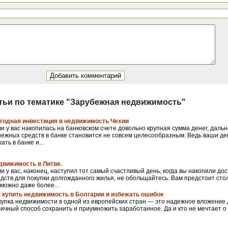
тьи по тематике "Зарубежная недвижимость"
годная инвестиция в недвижимость Чехии
и у вас накопилась на банковском счете довольно крупная сумма денег, дал
ежных средств в банке становится не совсем целесообразным. Ведь ваши ден
ать в банке и...
движимость в Литве.
и у вас, наконец, наступил тот самый счастливый день, когда вы накопили д
дств для покупки долгожданного жилья, не обольщайтесь. Вам предстоит сто
можно даже более...
к купить недвижимость в Болгарии и избежать ошибок
упка недвижимости в одной из европейских стран — это надежное вложение д
ичный способ сохранить и приумножить заработанное. Да и кто не мечтает о 