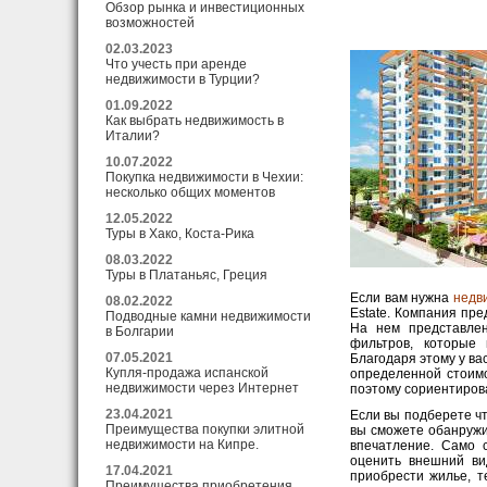
Обзор рынка и инвестиционных
возможностей
02.03.2023
Что учесть при аренде
недвижимости в Турции?
01.09.2022
Как выбрать недвижимость в
Италии?
10.07.2022
Покупка недвижимости в Чехии:
несколько общих моментов
12.05.2022
Туры в Хако, Коста-Рика
08.03.2022
Туры в Платаньяс, Греция
Если вам нужна
недв
08.02.2022
Estate. Компания пр
Подводные камни недвижимости
На нем представлен
в Болгарии
фильтров, которые
07.05.2021
Благодаря этому у ва
Купля-продажа испанской
определенной стоимо
недвижимости через Интернет
поэтому сориентирова
23.04.2021
Если вы подберете чт
Преимущества покупки элитной
вы сможете обанружи
недвижимости на Кипре.
впечатление. Само 
оценить внешний ви
17.04.2021
приобрести жилье, т
Преимущества приобретения