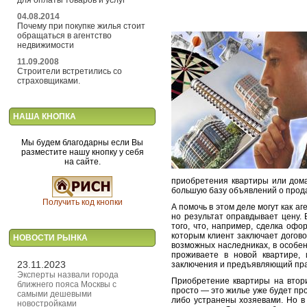
04.08.2014
Почему при покупке жилья стоит
обращаться в агентство
недвижимости
11.09.2008
Строители встретились со
страховщиками.
НАША КНОПКА
Мы будем благодарны если Вы
разместите нашу кнопку у себя
на сайте.
приобретения квартиры или дома
большую базу объявлений о прода
Получить код кнопки
А помочь в этом деле могут как а
но результат оправдывает цену. 
того, что, например, сделка офо
которым клиент заключает догово
НОВОСТИ РЫНКА
возможных наследниках, в особен
проживаете в новой квартире,
23.11.2023
заключения и предъявляющий пра
Эксперты назвали города
Приобретение квартиры на втор
ближнего пояса Москвы с
просто — это жилье уже будет пр
самыми дешевыми
либо устранены хозяевами. Но в 
новостройками